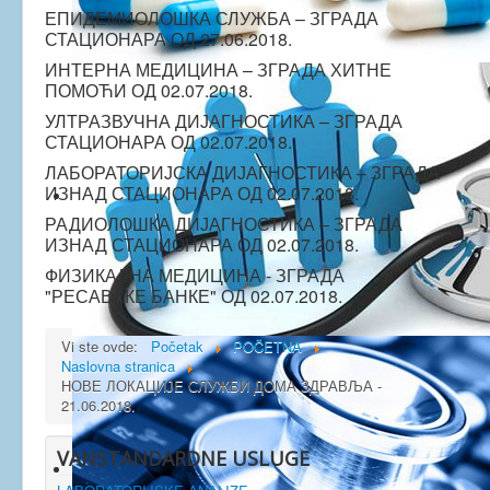
ЕПИДЕМИОЛОШКА СЛУЖБА – ЗГРАДА
СТАЦИОНАРА ОД 27.06.2018.
ИНТЕРНА МЕДИЦИНА – ЗГРАДА ХИТНЕ
ПОМОЋИ ОД 02.07.2018.
УЛТРАЗВУЧНА ДИЈАГНОСТИКА – ЗГРАДА
СТАЦИОНАРА ОД 02.07.2018.
ЛАБОРАТОРИЈСКА ДИЈАГНОСТИКА – ЗГРАДА
ИЗНАД СТАЦИОНАРА ОД 02.07.2018.
РАДИОЛОШКА ДИЈАГНОСТИКА – ЗГРАДА
ИЗНАД СТАЦИОНАРА ОД 02.07.2018.
ФИЗИКАЛНА МЕДИЦИНА - ЗГРАДА
"РЕСАВСКЕ БАНКЕ" ОД 02.07.2018.
Vi ste ovde:
Početak
POČETNA
Naslovna stranica
НОВЕ ЛОКАЦИЈЕ СЛУЖБИ ДОМА ЗДРАВЉА -
21.06.2018.
VANSTANDARDNE USLUGE