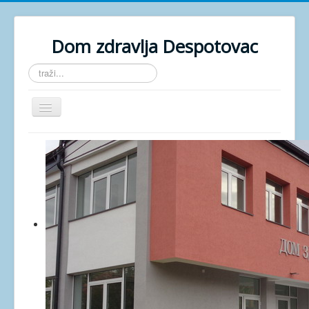
Dom zdravlja Despotovac
traži...
Isključi
navigaciju
POČETNA
O USTANOVI
GALERIJA
DOKUMENTA
KONTAKT
ZAKAZIVANJE
AKTUELNO