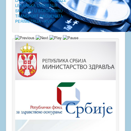
LABORATORIJSKE ANALIZE
LEKARSKA UVERENJA
SMEŠTAJ U STACIONARU
TRANSPORT PACIJENATA
PERIMETRIJA - KVP